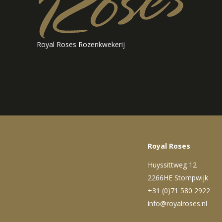
Royal Roses Rozenkwekerij
Royal Roses
Huyssittweg 12
2266HE Stompwijk
+31 (0)71 580 2922
info@royalroses.nl