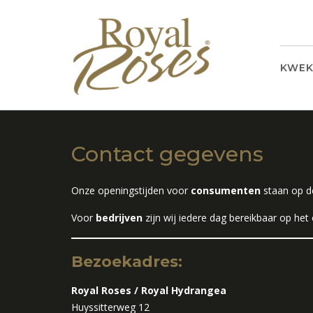
Ga
naar
de
inhoud
KWEK
Contact gegevens
Onze openingstijden voor
consumenten
staan op d
Voor
bedrijven
zijn wij iedere dag bereikbaar op het 
Bezoekadres:
Royal Roses / Royal Hydrangea
Huyssitterweg 12